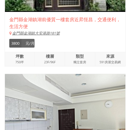
金門縣金湖鎮湖前優質一樓套房近昇恆昌，交通便利，
生活方便
金門縣金湖鎮大安港路181號
3800
元/月
坪數
樓層
類型
來源
750坪
23F/96F
獨立套房
591房屋交易網