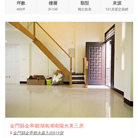
坪數
樓層
類型
來源
488坪
3F/34F
獨立套房
591房屋交易網
金門縣金寧鄉湖南湖南陽光美三房
金門縣金寧鄉永義九街819號