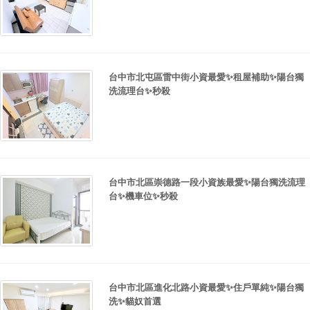
台中市北屯區雷中街小資最愛✨租屋補助✨陽台獨
洗流理台✨秒殺
台中市北區崇德路一段小資族最愛✨陽台獨洗流理
台✨機車位✨秒殺
台中市北區進化北路小資最愛✨住戶單純✨陽台獨
洗✨貓奴首選