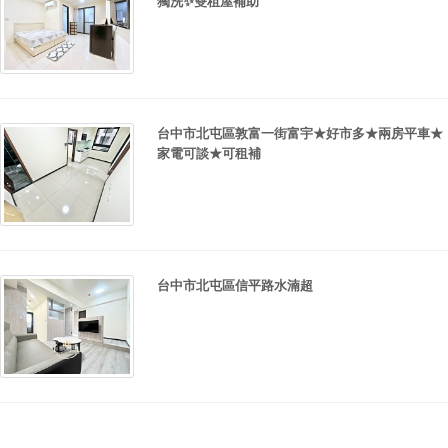
獨洗✨雙租屋補助
台中市北屯區敦富一街富宇★好市多★兩房平車★
家電可談★可租補
台中市北屯區信平路水湳超