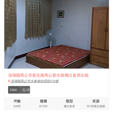
澎湖縣馬公市新生路馬公新生路獨立套房出租
澎湖縣馬公市永春南街四段574號
5500
元/月
坪數
樓層
類型
來源
928坪
6F/50F
獨立套房
591房屋交易網