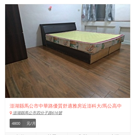
澎湖縣馬公市中華路優質舒適雅房近澎科大/馬公高中
澎湖縣馬公市四分子路616號
4800
元/月