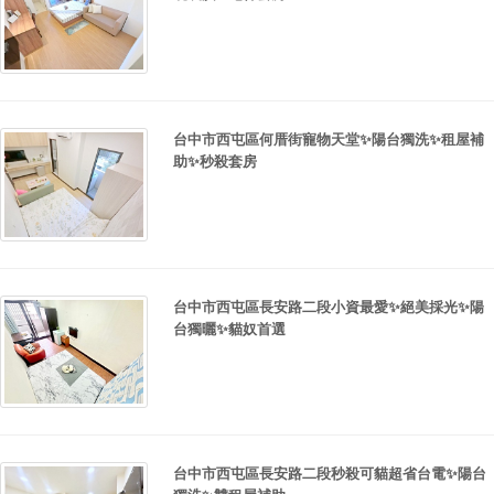
台中市西屯區何厝街寵物天堂✨陽台獨洗✨租屋補
助✨秒殺套房
台中市西屯區長安路二段小資最愛✨絕美採光✨陽
台獨曬✨貓奴首選
台中市西屯區長安路二段秒殺可貓超省台電✨陽台