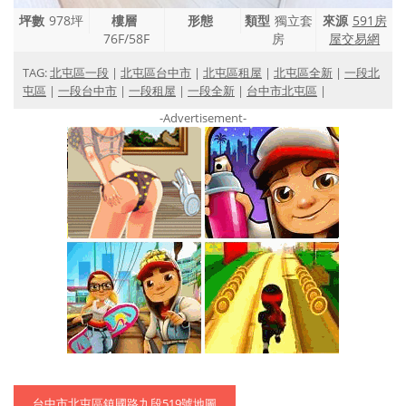
坪數
978坪
樓層
形態
類型
獨立套
來源
591房
76F/58F
房
屋交易網
TAG:
北屯區一段
|
北屯區台中市
|
北屯區租屋
|
北屯區全新
|
一段北
屯區
|
一段台中市
|
一段租屋
|
一段全新
|
台中市北屯區
|
-Advertisement-
台中市北屯區鎮國路九段519號地圖