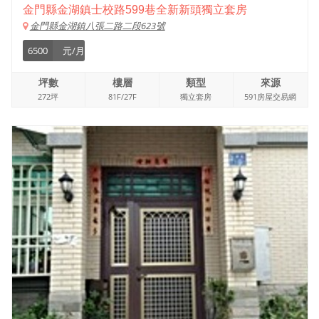
金門縣金湖鎮士校路599巷全新新頭獨立套房
金門縣金湖鎮八張二路二段623號
6500
元/月
坪數
樓層
類型
來源
272坪
81F/27F
獨立套房
591房屋交易網