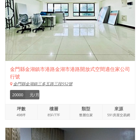
金門縣金湖鎮市港路金湖市港路開放式空間適住家公司
行號
金門縣金湖鎮三多五路三段552號
20000
元/月
坪數
樓層
類型
來源
498坪
85F/77F
整層住家
591房屋交易網