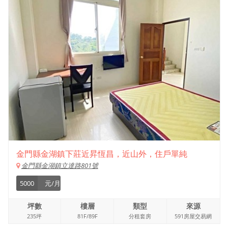
金門縣金湖鎮下莊近昇恆昌，近山外，住戶單純
金門縣金湖鎮立達路801號
5000
元/月
坪數
樓層
類型
來源
235坪
81F/89F
分租套房
591房屋交易網