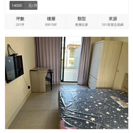
14000
元/月
坪數
樓層
類型
來源
291坪
89F/58F
整層住家
591房屋交易網