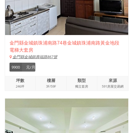
金門縣金城鎮珠浦南路74巷金城鎮珠浦南路黃金地段
電梯大套房
金門縣金城鎮壽福路867號
9900
元/月
坪數
樓層
類型
來源
246坪
3F/59F
獨立套房
591房屋交易網