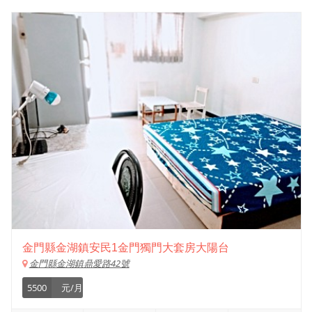
金門縣金湖鎮安民1金門獨門大套房大陽台
金門縣金湖鎮鼎愛路42號
5500
元/月