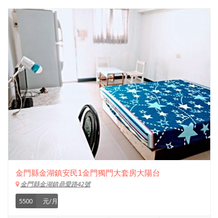
金門縣金湖鎮安民1金門獨門大套房大陽台
金門縣金湖鎮鼎愛路42號
5500
元/月