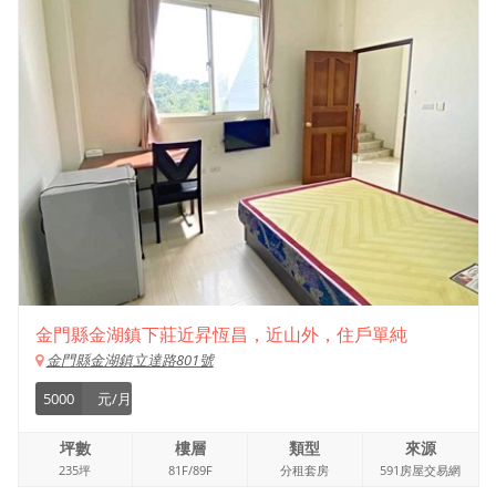
金門縣金湖鎮下莊近昇恆昌，近山外，住戶單純
金門縣金湖鎮立達路801號
5000
元/月
坪數
樓層
類型
來源
235坪
81F/89F
分租套房
591房屋交易網