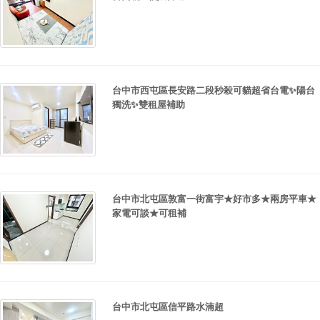
台中市西屯區長安路二段秒殺可貓超省台電✨陽台
獨洗✨雙租屋補助
台中市北屯區敦富一街富宇★好市多★兩房平車★
家電可談★可租補
台中市北屯區信平路水湳超