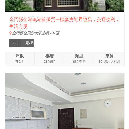
金門縣金湖鎮湖前優質一樓套房近昇恆昌，交通便利，
生活方便
金門縣金湖鎮大安港路181號
3800
元/月
坪數
樓層
類型
來源
750坪
23F/96F
獨立套房
591房屋交易網