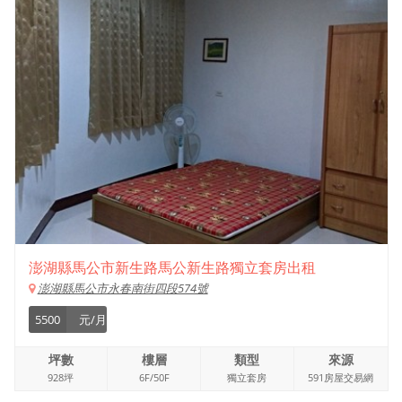
澎湖縣馬公市新生路馬公新生路獨立套房出租
澎湖縣馬公市永春南街四段574號
5500
元/月
坪數
樓層
類型
來源
928坪
6F/50F
獨立套房
591房屋交易網