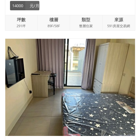
14000
元/月
坪數
樓層
類型
來源
291坪
89F/58F
整層住家
591房屋交易網