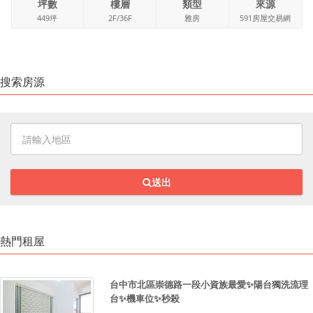
坪數
樓層
類型
來源
449坪
2F/36F
雅房
591房屋交易網
搜索房源
送出
熱門租屋
台中市北區崇德路一段小資族最愛✨陽台獨洗流理
台✨機車位✨秒殺