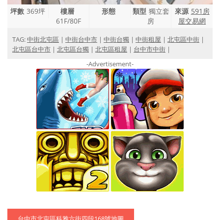
坪數
369坪
樓層
形態
類型
獨立套
來源
591房
61F/80F
房
屋交易網
TAG:
中街北屯區
|
中街台中市
|
中街台獨
|
中街租屋
|
北屯區中街
|
北屯區台中市
|
北屯區台獨
|
北屯區租屋
|
台中市中街
|
-Advertisement-
台中市北屯區科雅六街四段168號地圖