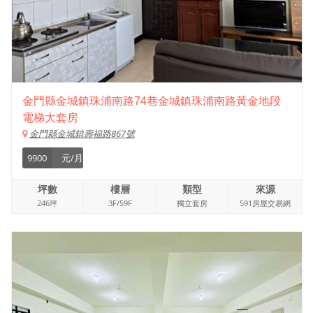
金門縣金城鎮珠浦南路74巷金城鎮珠浦南路黃金地段
電梯大套房
金門縣金城鎮壽福路867號
9900
元/月
坪數
樓層
類型
來源
246坪
3F/59F
獨立套房
591房屋交易網