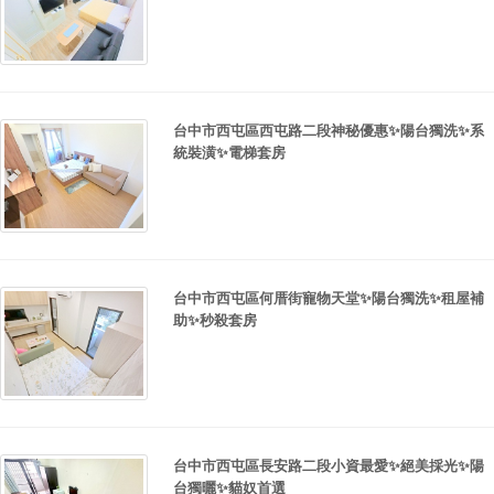
台中市西屯區西屯路二段神秘優惠✨陽台獨洗✨系
統裝潢✨電梯套房
台中市西屯區何厝街寵物天堂✨陽台獨洗✨租屋補
助✨秒殺套房
台中市西屯區長安路二段小資最愛✨絕美採光✨陽
台獨曬✨貓奴首選