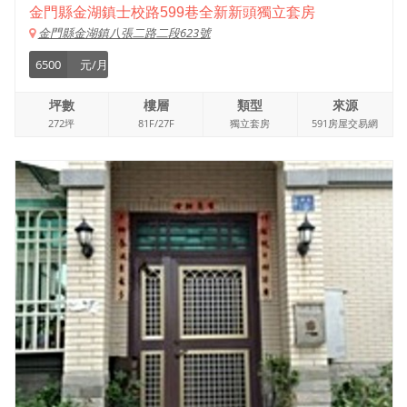
金門縣金湖鎮士校路599巷全新新頭獨立套房
金門縣金湖鎮八張二路二段623號
6500
元/月
坪數
樓層
類型
來源
272坪
81F/27F
獨立套房
591房屋交易網