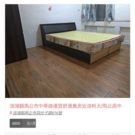
澎湖縣馬公市中華路優質舒適雅房近澎科大/馬公高中
澎湖縣馬公市四分子路616號
4800
元/月