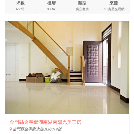
坪數
樓層
類型
來源
488坪
3F/34F
獨立套房
591房屋交易網
金門縣金寧鄉湖南湖南陽光美三房
金門縣金寧鄉永義九街819號