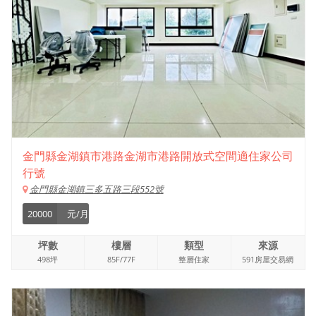
金門縣金湖鎮市港路金湖市港路開放式空間適住家公司
行號
金門縣金湖鎮三多五路三段552號
20000
元/月
坪數
樓層
類型
來源
498坪
85F/77F
整層住家
591房屋交易網