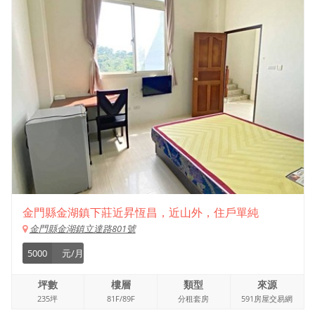
金門縣金湖鎮下莊近昇恆昌，近山外，住戶單純
金門縣金湖鎮立達路801號
5000
元/月
坪數
樓層
類型
來源
235坪
81F/89F
分租套房
591房屋交易網