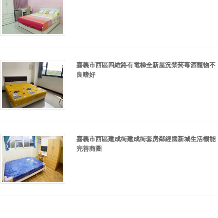
嘉義市西區四維路有電梯全新屋況禁菸毒酒寵物不
良嗜好
嘉義市西區建成街建成街套房鄰經國新城生活機能
完善商圈