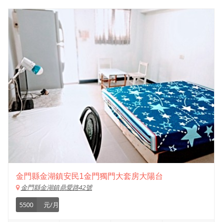
金門縣金湖鎮安民1金門獨門大套房大陽台
金門縣金湖鎮鼎愛路42號
5500
元/月