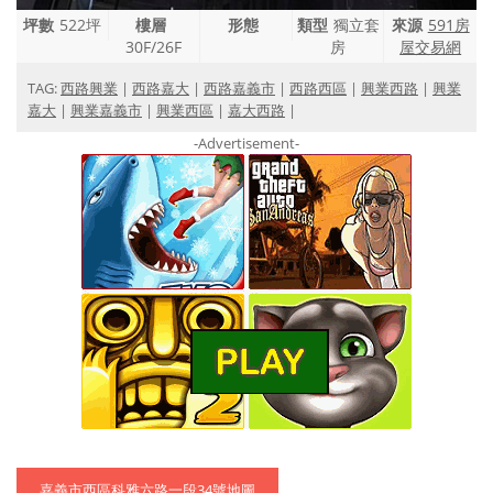
坪數
522坪
樓層
形態
類型
獨立套
來源
591房
30F/26F
房
屋交易網
TAG:
西路興業
|
西路嘉大
|
西路嘉義市
|
西路西區
|
興業西路
|
興業
嘉大
|
興業嘉義市
|
興業西區
|
嘉大西路
|
-Advertisement-
嘉義市西區科雅六路一段34號地圖