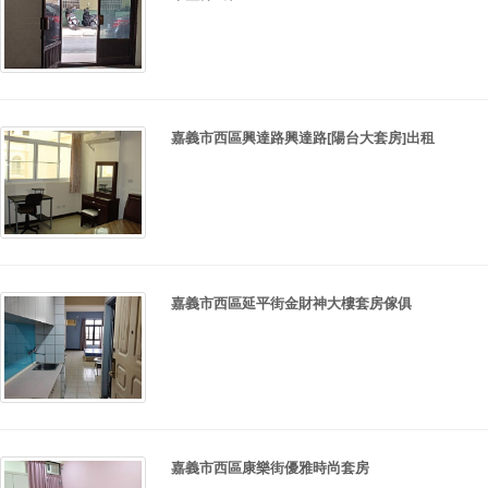
嘉義市西區興達路興達路[陽台大套房]出租
嘉義市西區延平街金財神大樓套房傢俱
嘉義市西區康樂街優雅時尚套房