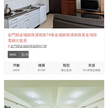
金門縣金城鎮珠浦南路74巷金城鎮珠浦南路黃金地段
電梯大套房
金門縣金城鎮壽福路867號
9900
元/月
坪數
樓層
類型
來源
246坪
3F/59F
獨立套房
591房屋交易網