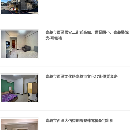
嘉義市西區國安二街近高鐵、世賢國小、嘉義醫院
旁-可租補
嘉義市西區文化路嘉義市文化17街優質套房
嘉義市西區大信街劉厝整棟電梯豪宅出租