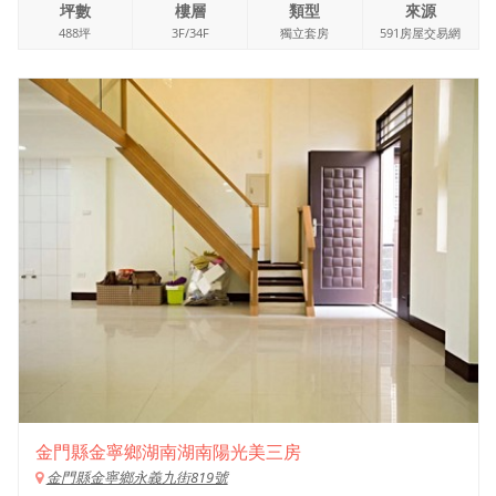
坪數
樓層
類型
來源
488坪
3F/34F
獨立套房
591房屋交易網
金門縣金寧鄉湖南湖南陽光美三房
金門縣金寧鄉永義九街819號