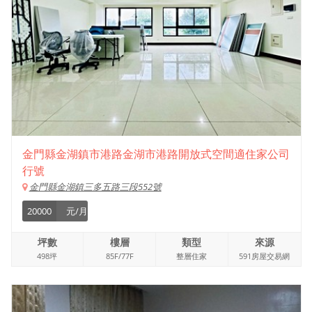
金門縣金湖鎮市港路金湖市港路開放式空間適住家公司
行號
金門縣金湖鎮三多五路三段552號
20000
元/月
坪數
樓層
類型
來源
498坪
85F/77F
整層住家
591房屋交易網