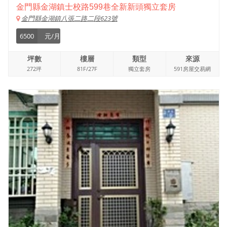
金門縣金湖鎮士校路599巷全新新頭獨立套房
金門縣金湖鎮八張二路二段623號
6500
元/月
坪數
樓層
類型
來源
272坪
81F/27F
獨立套房
591房屋交易網