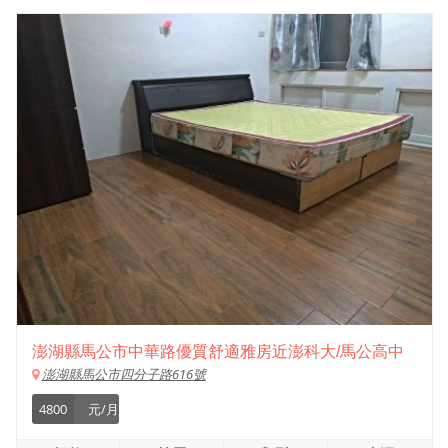
澎湖縣馬公市中華路優質舒適雅房近澎科大/馬公高中
澎湖縣馬公市四分子路616號
4800
元/月