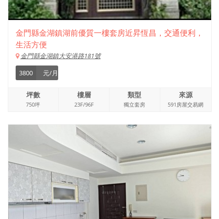
金門縣金湖鎮湖前優質一樓套房近昇恆昌，交通便利，
生活方便
金門縣金湖鎮大安港路181號
3800
元/月
坪數
樓層
類型
來源
750坪
23F/96F
獨立套房
591房屋交易網