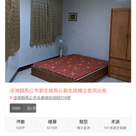
澎湖縣馬公市新生路馬公新生路獨立套房出租
澎湖縣馬公市永春南街四段574號
5500
元/月
坪數
樓層
類型
來源
928坪
6F/50F
獨立套房
591房屋交易網