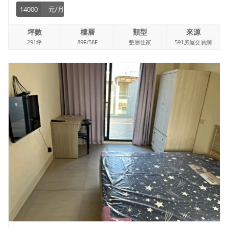
14000
元/月
坪數
樓層
類型
來源
291坪
89F/58F
整層住家
591房屋交易網