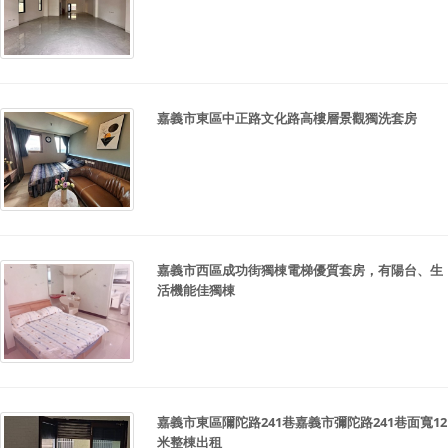
嘉義市東區中正路文化路高樓層景觀獨洗套房
嘉義市西區成功街獨棟電梯優質套房，有陽台、生
活機能佳獨棟
嘉義市東區隬陀路241巷嘉義市彌陀路241巷面寬12
米整棟出租