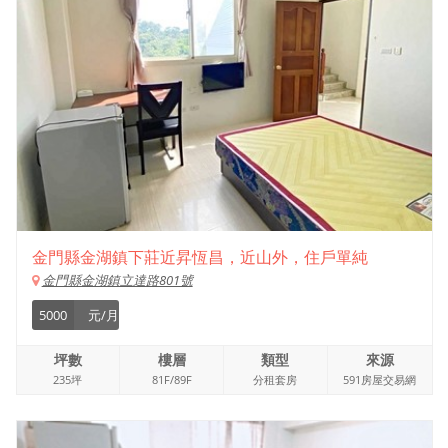
金門縣金湖鎮下莊近昇恆昌，近山外，住戶單純
金門縣金湖鎮立達路801號
5000
元/月
坪數
樓層
類型
來源
235坪
81F/89F
分租套房
591房屋交易網