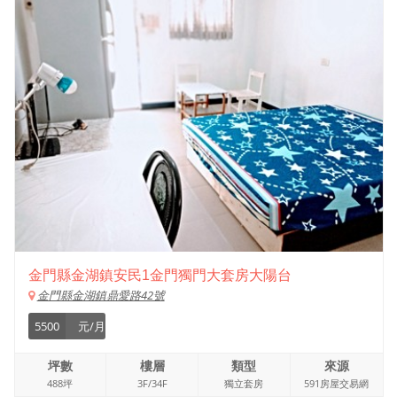
金門縣金湖鎮安民1金門獨門大套房大陽台
金門縣金湖鎮鼎愛路42號
5500
元/月
坪數
樓層
類型
來源
488坪
3F/34F
獨立套房
591房屋交易網