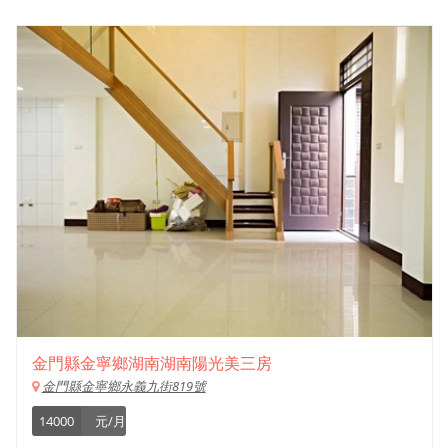
金門縣金寧鄉湖南湖南陽光美三房
金門縣金寧鄉永義九街819號
14000
元/月