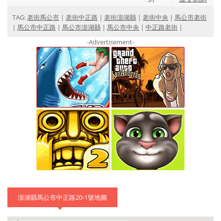
TAG:
老街馬公市
|
老街中正路
|
老街澎湖縣
|
老街中央
|
馬公市老街
|
馬公市中正路
|
馬公市澎湖縣
|
馬公市中央
|
中正路老街
|
-Advertisement-
澎湖縣馬公市中正路20-1號地圖