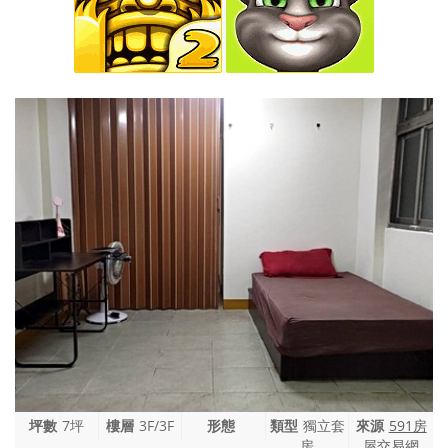
坪數
7坪
樓層
3F/3F
形態
類型
獨立套
來源
591房
房
屋交易網