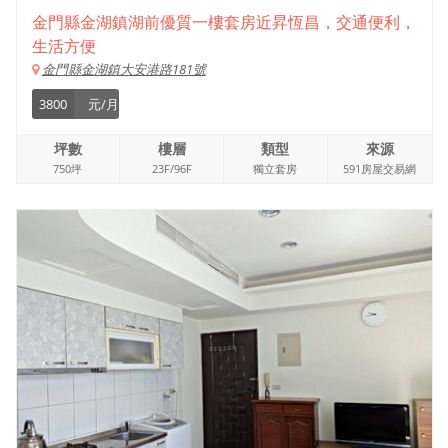
金門縣金湖鎮湖前優質一樓套房近昇恆昌，交通便利，
生活方便
金門縣金湖鎮大安港路181號
3800
元/月
坪數
樓層
類型
來源
750坪
23F/96F
獨立套房
591房屋交易網