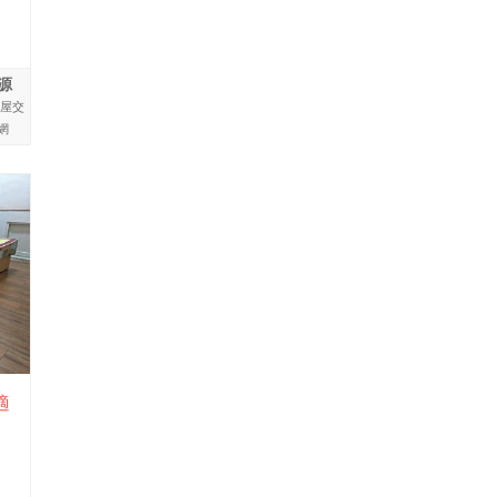
源
房屋交
網
適