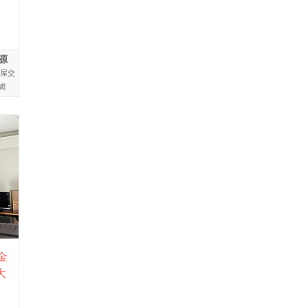
源
房屋交
網
金
大