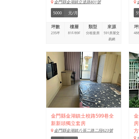
金門縣金湖鎮立達路801號
5000
元/月
5
坪數
樓層
類型
來源
坪
235坪
81F/89F
分租套房
591房屋交
48
易網
金門縣金湖鎮士校路599巷全
金
新新頭獨立套房
房
金門縣金湖鎮八張二路二段623號
方