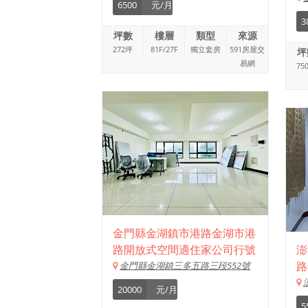
6500
元/月
3
坪數
樓層
類型
來源
272坪
81F/27F
獨立套房
591房屋交
坪
易網
75
金門縣金湖鎮市港路金湖市港
路開放式空間適住家公司行號
澎
金門縣金湖鎮三多五路三段552號
路
20000
元/月
5