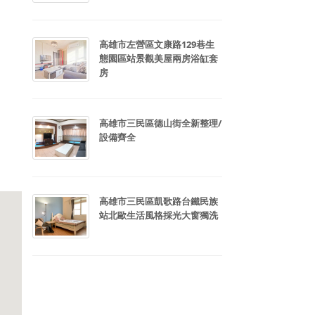
高雄市左營區文康路129巷生
態園區站景觀美屋兩房浴缸套
房
高雄市三民區德山街全新整理/
設備齊全
高雄市三民區凱歌路台鐵民族
站北歐生活風格採光大窗獨洗