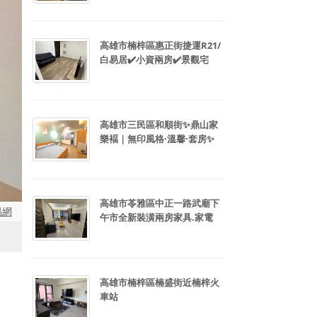
高雄市楠梓區惠正街捷運R21/
白易居✔️小資兩房✔️景觀宅
高雄市三民區和順街✨鼎山家
樂褔｜無印風格·溫馨·套房✨
高雄市苓雅區中正一路武廟下
易網
午市全新裝潢兩房家具.家電
高雄市楠梓區楠盛街近楠梓火
車站