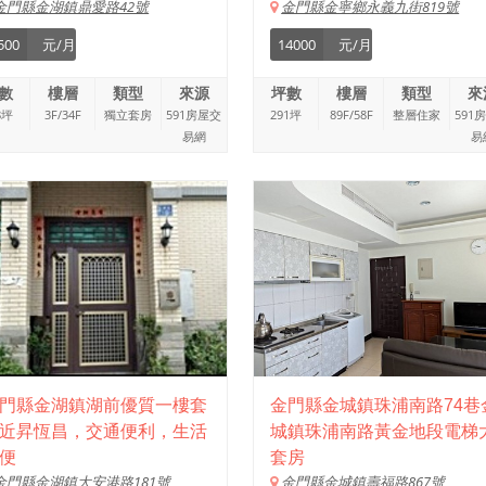
金門縣金湖鎮鼎愛路42號
金門縣金寧鄉永義九街819號
500
元/月
14000
元/月
數
樓層
類型
來源
坪數
樓層
類型
來
8坪
3F/34F
獨立套房
591房屋交
291坪
89F/58F
整層住家
591
易網
易
門縣金湖鎮湖前優質一樓套
金門縣金城鎮珠浦南路74巷
近昇恆昌，交通便利，生活
城鎮珠浦南路黃金地段電梯
便
套房
金門縣金湖鎮大安港路181號
金門縣金城鎮壽福路867號