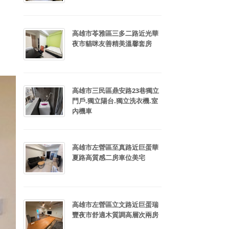
高雄市苓雅區三多二路近光華
夜市貓咪友善精美溫馨套房
高雄市三民區鼎安路23巷獨立
門戶.獨立陽台.獨立洗衣機.室
內機車
高雄市左營區至真路近巨蛋華
夏路高質感二房車位美宅
高雄市左營區立文路近巨蛋瑞
豐夜市舒適木質調高層次兩房