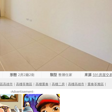
形態
2房2廳2衛
類型
整層住家
來源
591房屋交
區高雄市
|
高樓苓雅區
|
高樓重奏
|
高樓二房
|
高樓高雄市
|
重奏苓雅區
|
-Advertisement-