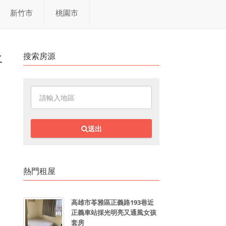
新竹市
桃園市
搜索房源
平
送出
熱門租屋
高雄市苓雅區正義路193巷近
正義車站採光明亮又通風女孩
套房