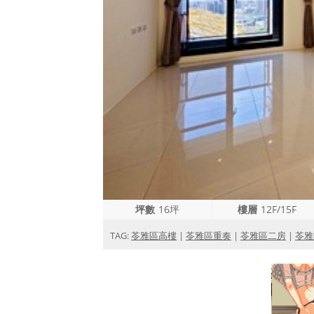
坪數
16坪
樓層
12F/15F
TAG:
苓雅區高樓
|
苓雅區重奏
|
苓雅區二房
|
苓雅