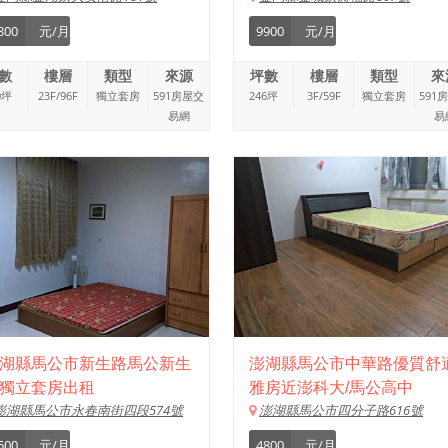
800
元/月
9900
元/月
數
樓層
類型
來源
坪數
樓層
類型
來
0坪
23F/96F
獨立套房
591房屋交
246坪
3F/59F
獨立套房
591
易網
易
湖縣馬公市新生路馬公新生
澎湖縣馬公市中華路優質舒
獨立套房出租
雅房近澎科大/馬公高中
澎湖縣馬公市永春南街四段574號
澎湖縣馬公市四分子路616號
500
元/月
4800
元/月