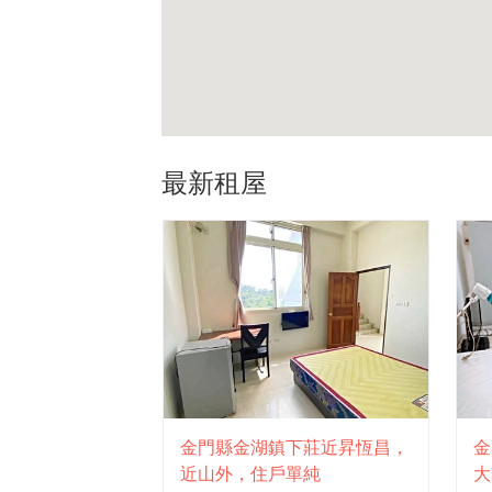
最新租屋
金門縣金湖鎮下莊近昇恆昌，
金
近山外，住戶單純
大