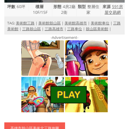
坪數
60坪
樓層
形態
4房2廳
類型
整層住
來源
591房
10F/15F
2衛
家
屋交易網
TAG:
美術館三路
|
美術館鼓山區
|
美術館高雄市
|
美術館車位
|
三路
美術館
|
三路鼓山區
|
三路高雄市
|
三路車位
|
鼓山區美術館
|
-Advertisement-
高雄市鼓山區美術北三路地圖