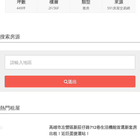
坪數
樓層
類型
來源
449坪
2F/36F
雅房
591房屋交易網
搜索房源
送出
熱門租屋
高雄市左營區新莊仔路712巷生活機能首選新套房
出租！近巨蛋捷運站！