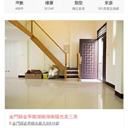
坪數
樓層
類型
來源
488坪
3F/34F
獨立套房
591房屋交易網
金門縣金寧鄉湖南湖南陽光美三房
金門縣金寧鄉永義九街819號