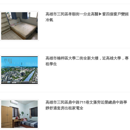
高雄市三民區孝順街一分走高醫▶窗四個窗戶變頻
冷氣
高雄市楠梓區大學二街全新大樓，近高雄大學，專
租學生
高雄市三民區鼎中路711巷文藻旁近榮總鼎中路寧
靜舒適套房出租家電全