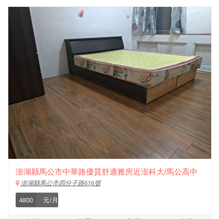
澎湖縣馬公市中華路優質舒適雅房近澎科大/馬公高中
澎湖縣馬公市四分子路616號
4800
元/月