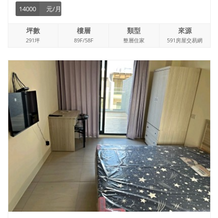
14000
元/月
坪數
樓層
類型
來源
291坪
89F/58F
整層住家
591房屋交易網