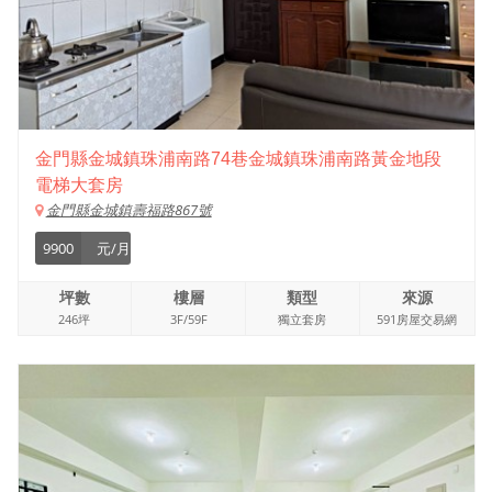
金門縣金城鎮珠浦南路74巷金城鎮珠浦南路黃金地段
電梯大套房
金門縣金城鎮壽福路867號
9900
元/月
坪數
樓層
類型
來源
246坪
3F/59F
獨立套房
591房屋交易網