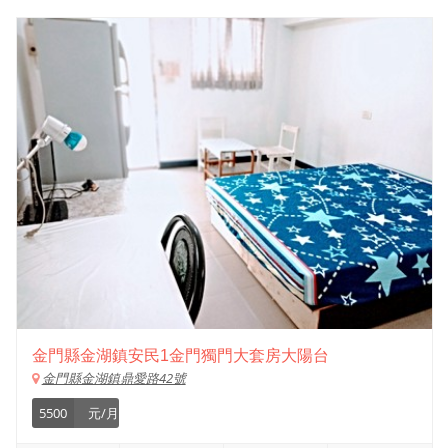
金門縣金湖鎮安民1金門獨門大套房大陽台
金門縣金湖鎮鼎愛路42號
5500
元/月