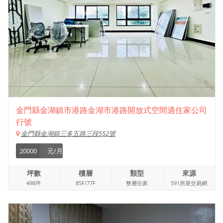
金門縣金湖鎮市港路金湖市港路開放式空間適住家公司
行號
金門縣金湖鎮三多五路三段552號
20000
元/月
坪數
樓層
類型
來源
498坪
85F/77F
整層住家
591房屋交易網