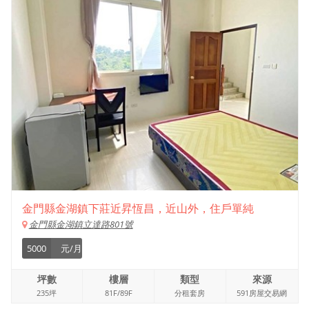
金門縣金湖鎮下莊近昇恆昌，近山外，住戶單純
金門縣金湖鎮立達路801號
5000
元/月
坪數
樓層
類型
來源
235坪
81F/89F
分租套房
591房屋交易網