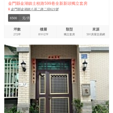
金門縣金湖鎮士校路599巷全新新頭獨立套房
金門縣金湖鎮八張二路二段623號
6500
元/月
坪數
樓層
類型
來源
272坪
81F/27F
獨立套房
591房屋交易網