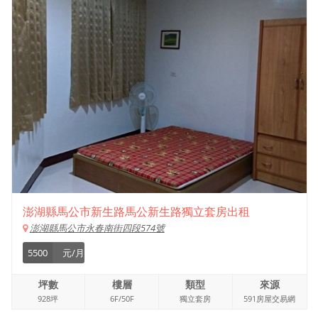
澎湖縣馬公市新生路馬公新生路獨立套房出租
澎湖縣馬公市永春南街四段574號
5500
元/月
坪數
樓層
類型
來源
928坪
6F/50F
獨立套房
591房屋交易網