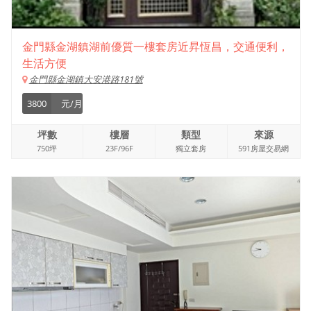
金門縣金湖鎮湖前優質一樓套房近昇恆昌，交通便利，
生活方便
金門縣金湖鎮大安港路181號
3800
元/月
坪數
樓層
類型
來源
750坪
23F/96F
獨立套房
591房屋交易網