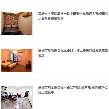
高雄市大寮區鳳屏一路中華賓士旗艦店大寮精華區
之五星級豪華套房
高雄市苓雅區自強三路85大樓五星級精緻主題無景
套房
高雄市前金區自強一路207巷全棟禁寵.室內機車位.
免追垃圾車.