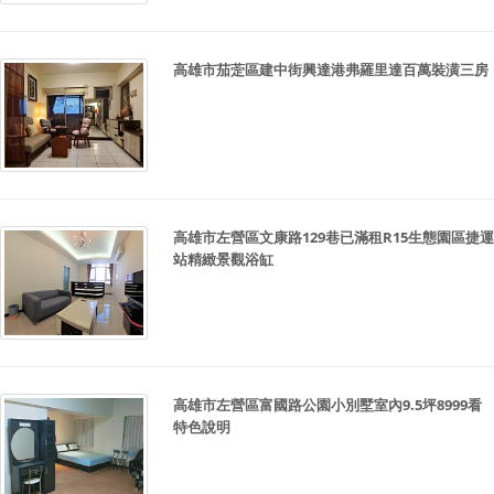
高雄市茄萣區建中街興達港弗羅里達百萬裝潢三房
高雄市左營區文康路129巷已滿租R15生態園區捷運
站精緻景觀浴缸
高雄市左營區富國路公園小別墅室內9.5坪8999看
特色說明